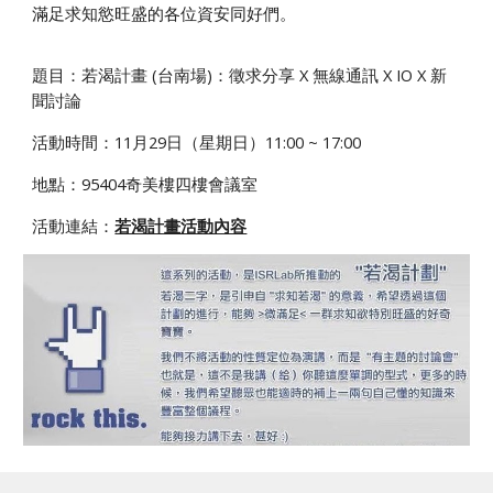
滿足求知慾旺盛的各位資安同好們。
題目：若渴計畫 (台南場)：徵求分享 X
無線通訊 X IO
X 新
聞討論
活動時間：1
1
月
2
9日（星期日）11:00 ~ 17:00
地點：
95404奇美樓四樓會議室
活動連結：
若渴計畫活動內容