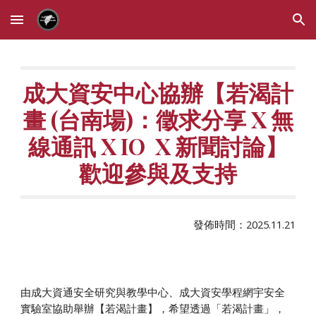
Skip to main content
Skip to navigation
成大資安中心協辦【若渴計
畫 (台南場)：徵求分享 X
無
線通訊 X IO
X 新聞討論】
歡迎參與及支持
發佈時間：2025.1
1
.
21
由成大資通安全研究與教學中心、成大資安學程網宇安全
實驗室協助舉辦【若渴計畫】，希望透過「若渴計畫」，