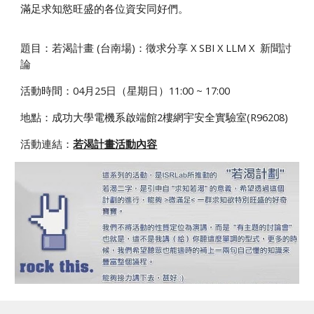
滿足求知慾旺盛的各位資安同好們。
題目：若渴計畫 (台南場)：徵求分享 X
SBI
X
LLM
X 新聞討
論
活動時間：0
4
月2
5
日（星期日）11:00 ~ 17:00
地點：成功大學電機系啟端館2樓網宇安全實驗室(R96208)
活動連結：
若渴計畫活動內容