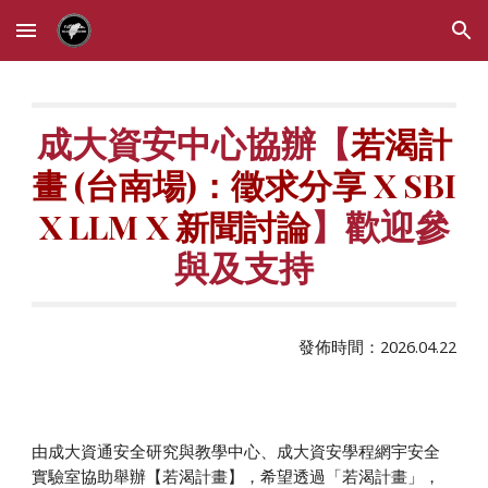
Skip to main content
Skip to navigation
成大資安中心協辦【
若渴計
畫 (台南場)：徵求分享 X
SBI
】歡迎參
X
LLM
X 新聞討論
與及支持
發佈時間：2026.0
4
.2
2
由成大資通安全研究與教學中心、成大資安學程網宇安全
實驗室協助舉辦【若渴計畫】，希望透過「若渴計畫」，