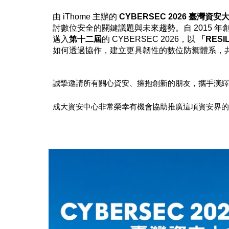
由 iThome 主辦的
CYBERSEC 2026 臺灣資安
討數位安全的關鍵議題與未來趨勢。自 2015
邁入
第十二屆
的 CYBERSEC 2026，以
「RESI
如何透過協作，建立更具韌性的數位防禦體系，
誠摯邀請所有關心資安、擁抱創新的朋友，攜手演繹這場未
成大資安中心非常榮幸有機會協助
推廣
這項資安界的