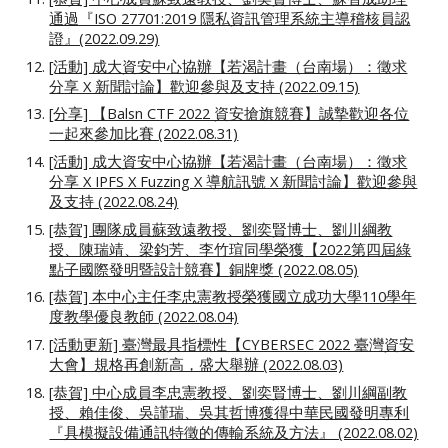
通過『ISO 27701:2019 隱私資訊管理系統主導稽核員認
證』(2022.09.29)
[活動] 成大資安中心協辦【若渴計畫（台南場）：徵求
分享 X 新聞討論】歡迎參與及支持 (2022.09.15)
[分享] 【Balsn CTF 2022 資安搶旗競賽】誠摯歡迎各位
一起來參加比賽 (2022.08.31)
[活動] 成大資安中心協辦【若渴計畫（台南場）：徵求
分享 X IPFS X Fuzzing X 導航訊號 X 新聞討論】歡迎參與
及支持 (2022.08.24)
[恭賀] 團隊成員蘇致遠教授、劉奕賢博士、劉川綱教
授、陳瑞靖、梁鈞芳、李竹瑄同學榮獲
【2022第四屆綠
點子國際發明暨設計競賽】
銅牌獎 (2022.08.05)
[恭賀] 本中心主任李忠憲教授榮獲國立成功大學110學年
度教學優良教師 (2022.08.04)
[活動更新] 臺灣最具指標性【CYBERSEC 2022 臺灣資安
大會】規格再創新高，盛大舉辦 (2022.08.03)
[恭賀] 中心成員李忠憲教授、劉奕賢博士、劉川綱副教
授、賴佳俊、吳謹瑞、吳其哲博獲得中華民國發明專利
『具模擬設備通訊特徵的傳輸系統及方法』 (2022.08.02)