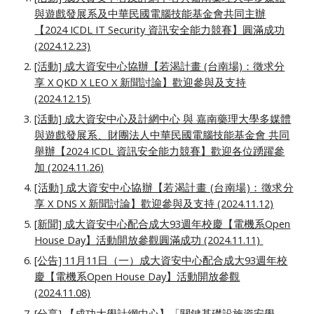
與遊戲發展系及中華民國電腦技能基金會共同主辦
【2024 ICDL IT Security 資訊安全能力競賽】圓滿成功
(2024.12.23)
[活動] 成大資安中心協辦【若渴計畫 (台南場)：徵求分
享 X QKD X LEO X 新聞討論】歡迎參與及支持
(2024.12.15)
[活動]
成大資安中心及計網中心
與 嘉南藥理大學多媒體
與遊戲發展系、財團法人中華民國電腦技能基金會 共同
舉辦【202
4
ICDL 資訊安全能力競賽】歡迎各位踴躍參
加 (202
4
.1
1
.
26
)
[活動] 成大資安中心協辦【若渴計畫 (台南場)：徵求分
享 X
DNS
X 新聞討論】歡迎參與及支持 (2024.1
1
.
1
2)
[新聞] 成大資安中心配合成大9
3
週年校慶【電機系Open
House Day】活動開放參觀圓滿成功 (202
4
.11.11)
[公告] 11月11日（
一
）成大資安中心配合成大9
3
週年校
慶【電機系Open House Day】活動開放參觀
(202
4
.11.08)
[分享] 【成功大學計網中心】「關鍵基礎設施資安學