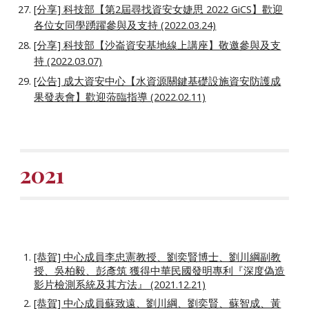
[分享] 科技部【第2屆尋找資安女婕思 2022 GiCS】歡迎
各位女同學踴躍參與及支持 (2022.03.24)
[分享]
科技部【沙崙資安基地線上講座】敬邀參與及支
持
(2022.03.07)
[公告] 成大資安中心【水資源關鍵基礎設施資安防護成
果發表會】歡迎蒞臨指導 (2022.02.11)
2021
[恭賀] 中心成員李忠憲教授、劉奕賢博士、劉川綱副教
授、吳柏毅、彭彥筑 獲得中華民國發明專利『深度偽造
影片檢測系統及其方法』 (2021.12.21)
[恭賀] 中心成員蘇致遠、劉川綱、劉奕賢、蘇智成、黃