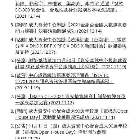
莉婷、賴薪宇、林惟敏、梁鈞芳、李竹瑄 通過『微軟
SC-900 安全性、合規性及身分識別基本概念認證』
(2021.12.14)
[新聞] 成大資安中心舉辦【2021金象盃全國大數據實務
能力競賽】決賽活動圓滿成功 (2021.12.14)
[活動] 成大資安中心協辦【若渴計畫（台南場）：徵求
分享 X DNS X BPF X RPC X DDS X 新聞討論】歡迎參與
及支持 (2021.12.07)
[分享] 誠摯邀請參加11月30日【資安卓越中心規劃建置
計畫 網路威脅情資平台服務線上說明會】 (2021.11.19)
[恭賀] 中心成員鍾沛原專案經理通過『ISO/IEC
27701:2019 隱私資訊管理系統主導稽核員認證』
(2019.11.19)
[分享]【Balsn CTF 2021 資安搶旗競賽】誠摯歡迎各位
一起來參加比賽 (2021.11.12)
[新聞] 成大資安中心配合成大90週年校慶【電機系Open
House Day】活動開放參觀圓滿成功 (2021.11.11)
[公告] 11月11日（四）成大資安中心配合成大90週年校
慶【電機系Open House Day】活動開放參觀
(2021.11.08)