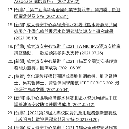
Associate 講師資格』 (2021.09.22)
[分享]「第二屆高科盃全國商業智慧競賽」開跑囉，歡迎
踴躍參與及支持 (2021.08.31)
[
新聞
] 成大資安中心與經濟部水利署北區水資源局共同
簽署合作備忘錄並展示水資源領域資訊安全研究成果
(2021.08.19)
[活動] 成大資安中心協辦「2021 TWNIC IPv6暨資安推廣
講座活動」，歡迎踴躍參與及支持 (2021.07.26)
[新聞] 成大資安中心舉辦「2021 T貓盃全國資安基礎實
務能力競賽」圓滿成功 (2021.06.08)
[恭賀] 李忠憲教授帶領團隊成員劉川綱教授、劉奕賢博
士、吳其哲博士、黃哲偉同學榮獲 IEEE ECBIOS 2021最
佳研討會論文獎 (2021.06.04)
[
新聞
] 敝中心協助經濟部水利署北區水資源局辦理中庄
調整池資安攻防演練圓滿成功 (2021.05.12)
[分享]【2021第26屆大專校院資訊應用服務創新競賽線
上說明會】歡迎踴躍參與及支持 (2021.04.20)
[活動] 成大資安中心舉辦「2021 T貓盃全國資安基礎實