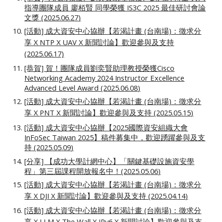
指導團隊成員 廖栢賢 同學榮獲 IS3C 2025 最佳研討會論
文獎 (2025.06.2
7
)
[活動] 成大資安中心協辦【若渴計畫 (台南場)：徵求分
享 X NTP X UAV X 新聞討論】歡迎參與及支持
(2025.06.17)
[恭賀]
賀！團隊成員劉奕賢助理教授榮獲Cisco
Networking Academy 2024 Instructor Excellence
Advanced Level Award
(202
5
.0
6.08
)
[活動] 成大資安中心協辦【若渴計畫 (台南場)：徵求分
享 X
PNT
X 新聞討論】歡迎參與及支持 (2025.0
5
.1
5
)
[活動]
成大資安中心協辦【2025國際資安組織大會
InFoSec Taiwan 2025】稿件募集中，歡迎踴躍參與及支
持
(202
5
.0
5
.
09
)
[分享] 【成功大學計網中心】「關鍵基礎設施資安學
程」
第三屆課程開放報名中
！(202
5
.05.
06
)
[活動] 成大資安中心協辦【若渴計畫 (台南場)：徵求分
享 X
DJI
X 新聞討論】歡迎參與及支持 (2025.0
4
.
14
)
[活動] 成大資安中心協辦【若渴計畫 (台南場)：徵求分
享 X
LLM X The Wall X IPv6
X 新聞討論】歡迎參與及支