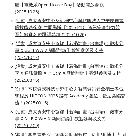
慶【電機系Open House Day】活動開放參觀
(202
5
.1
0
.
26
)
[活動] 成大資安中心及計網中心與財團法人中華民國電
腦技能基金會 共同舉辦【2025 ICDL 資訊安全能力競
賽】歡迎各位踴躍參加 (2025.10.20)
[活動] 成大資安中心協辦【若渴計畫 (台南場)：徵求分
享 X
GGFFWW
X 新聞討論】歡迎參與及支持
(2025.
10
.1
2
)
[活動] 成大資安中心協辦【若渴計畫 (台南場)：徵求分
享 X 通訊鏈路 X IP Cam X 新聞討論】歡迎參與及支持
(2025.08.18)
[分享] 本校
資安科技研究中心
與智慧資訊安全碩士學位
學程於 HITCON 2025 設有 Academy 攤位，歡迎蒞臨交
流！(2025.08.15)
[活動] 成大資安中心協辦【若渴計畫 (台南場)：徵求分
享 X NTP X WiFi X 新聞討論】歡迎參與及支持
(2025.07.09)
[恭賀] 李忠憲教授、劉奕賢助理教授、劉川綱 博士 共同