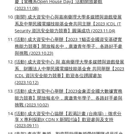
慶【電機系Open House Day】活動開放參觀
(2023.11.08)
[新聞] 成大資安中心與嘉南藥理大學多媒體與遊戲發展
系及中華民國電腦技能基金會共同主辦【2023 ICDL IT
Security 資訊安全能力競賽】圓滿成功 (2023.11.04)
[活動] 成大資安中心舉辦【2023 T貓盃全國資安基礎實
務能力競賽】開放報名中，廣邀青年學子、各路好手參
與挑戰 (2023.10.23)
[活動] 成大資安中心 與 嘉南藥理大學多媒體與遊戲發展
系
、
財團法人中華民國電腦技能基金會 共同舉辦【202
3
ICDL 資訊安全能力競賽】歡迎各位踴躍參加
(202
3
.10.
12
)
[活動] 成大資安中心舉辦【2023金象盃全國大數據實務
能力競賽】開放報名中，廣邀青年學子、各路好手參與
挑戰 (2023.10.02)
[活動] 成大資安中心協辦【若渴計畫 (台南場)：徵求分
享 X 專利探勘X CDN X 新聞討論】歡迎參與及支持
(2023.09.11)
[
恭賀
] 李忠憲 教授、劉奕賢助理教授帶領團隊成員張允