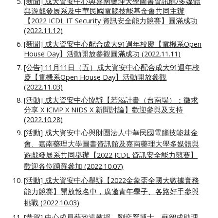
[新聞] 成大資安中心與嘉南藥理大學圖書資訊館/多媒體
與遊戲發展系及中華民國電腦技能基金會共同主辦
【2022 ICDL IT Security 資訊安全能力競賽】圓滿成功
(2022.11.12)
[新聞] 成大資安中心配合成大91週年校慶【電機系Open
House Day】活動開放參觀圓滿成功 (2022.11.11)
[公告] 11月11日
（
五
）
成大資安中心配合成大91週年校
慶【電機系Open House Day】活動開放參觀
(2022.11.03)
[活動] 成大資安中心協辦【若渴計畫（台南場）：徵求
分享 X ICMP X NIDS X 新聞討論】歡迎參與及支持
(2022.10.28)
[活動]
成大資安中心與財團法人中華民國電腦技能基金
會、嘉南藥理大學圖書資訊館及嘉南藥理大學多媒體與
遊戲發展系共同舉辦【2022 ICDL 資訊安全能力競賽】
歡迎各位踴躍參加
(202
2
.10.
07
)
[活動] 成大資安中心舉辦【202
2
金象盃全國大數據實務
能力競賽】開放報名中，廣邀青年學子、各路好手參與
挑戰 (202
2
.10.0
3
)
[恭賀] 中心成員蘇致遠教授、劉奕賢博士、蘇智成助理