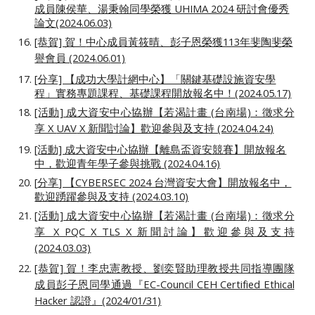
成員陳侯華、湯秉翰同學榮獲 UHIMA 2024 研討會優秀
論文(2024.06.03)
[恭賀] 賀！
中心
成員黃筱晴、彭子恩榮獲113年斐陶斐榮
譽會員 (2024
.
06
.
01)
[分享] 【成功大學計網中心】「關鍵基礎設施資安學
程」實務專題課程、基礎課程開放報名中！(2024.05.17)
[活動] 成大資安中心協辦【若渴計畫 (台南場)：徵求分
享 X
UAV
X 新聞討論】歡迎參與及支持 (2024.0
4
.
24
)
[活動] 成大資安中心協辦【離島盃資安競賽】開放報名
中，歡迎
青年學子參與挑戰
(2024.04.16)
[
分享
] 【CYBERSEC 2024 台灣資安大會】開放報名中，
歡迎踴躍參與及支持 (2024.03.10)
[活動] 成大資安中心協辦【若渴計畫 (台南場)：徵求分
享 X PQC X TLS X 新聞討論】歡迎參與及支持
(2024.03.03)
[恭賀] 賀！李忠憲教授、劉奕賢助理教授共同指導團隊
成員彭子恩同學通過『EC-Council CEH Certified Ethical
Hacker 認證』(2024/01/31)