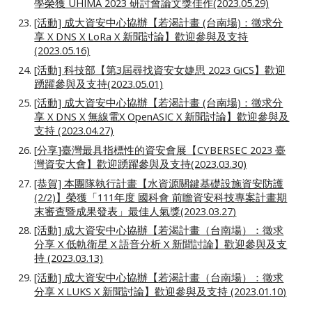
學榮獲 UHIMA 2023 研討會論文獎佳作(2023.05.29)
[活動] 成大資安中心協辦【若渴計畫 (台南場)：徵求分
享 X DNS X LoRa X 新聞討論】歡迎參與及支持
(2023.05.16)
[活動] 科技部【第3屆尋找資安女婕思 2023 GiCS】歡迎
踴躍參與及支持(2023.05.01)
[活動] 成大資安中心協辦【
若渴計畫 (台南場)：徵求分
享 X DNS X 無線電X OpenASIC X 新聞討論
】歡迎參與及
支持 (2023.04.27)
[
分享
]
臺灣最具指標性的資安會展【CYBERSEC 2023 臺
灣資安大會】歡迎踴躍參與及支持(2023.03.30)
[恭賀] 本團隊執行計畫【水資源關鍵基礎設施資安防護
(2/2)】榮獲「111年度 國科會 前瞻資安科技專案計畫期
末審查暨成果發表」最佳人氣獎(2023.03.2
7
)
[活動] 成大資安中心協辦【若渴計畫（台南場）：徵求
分享 X 低軌衛星 X 語音分析 X 新聞討論】歡迎參與及支
持 (2023.03.13)
[活動] 成大資安中心協辦【
若渴計畫（台南場）：徵求
分享 X LUKS X 新聞討論
】歡迎參與及支持 (202
3
.
01
.
10
)