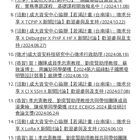
程」實務專題課程、基礎課程開放報名中！(2024.
11
.
08
)
[活動] 成大資安中心協辦【若渴計畫 (台南場)：徵求分
享 X
TCPIP
X 新聞討論】歡迎參與及支持 (2024.
10
.
22
)
[活動] 成大資安中心協辦【
若渴計畫 (台南場)：徵求分
享 X Debugger X PHP X HF X 新聞討論
】歡迎參與及支
持 (2024.0
8
.
27
)
[徵才]成大資安科技研究中心徵求行政助理 (2024.08.16)
[恭賀] 賀！團隊成員李忠憲教授、劉奕賢助理教授、蘇
致遠博士、
周姵彣
同學榮獲【202
4
第
六
屆綠點子國際發
明暨設計競賽】
銀
牌獎 (202
4
.08.
10
)
[活動] 成大資安中心協辦【若渴計畫 (台南場)：徵求分
享 X
CI
X SSH X 新聞討論】歡迎參與及支持 (2024.0
7
.0
8
)
[恭賀] 李忠憲教授、劉奕賢助理教授共同帶領團隊成員
湯秉翰、陳侯華同學榮獲 IEEE ECBIOS 2024 最佳研討
會論文獎(2024.06.24)
[活動] 成大資安中心協辦【若渴計畫 (台南場)：徵求分
享 X
LoRa
X 新聞討論】歡迎參與及支持 (2024.0
6
.
10
)
[恭賀] 賀！李忠憲教授、劉奕賢助理教授共同帶領團隊