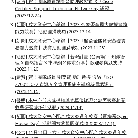
[恭賀] 賀！團隊成員劉奕賢助理教授通過『Cisco
Certified Support Technician Networking 認證』
(2023/12/24)
[新聞] 成大資安中心舉辦【2023 金象盃全國大數據實務
能力競賽】活動圓滿成功 (2023.12.14)
[新聞] 成大資安中心舉辦【202
3
T貓盃全國資安基礎實
務能力競賽】決賽活動圓滿成功 (202
3
.
11
.2
3
)
[活動] 成大資安中心協辦【若渴計畫 (台南場)：
知識管
理 X 自然語言 X 車聯網 X 徵求分享
】歡迎參與及支持
(2023.
11
.
20
)
[恭賀]
賀！團隊成員 劉奕賢 助理教授 通過『ISO
27001:2022 資訊安全管理系統主導稽核員認證』
(2023.11.1
5
)
[聲明] 本中心並未或授權其他單位辦理金象盃競賽相關
收費研習或培訓活動 (2023.11.14)
[新聞] 成大資安中心配合成大92週年校慶【電機系Open
House Day】活動開放參觀圓滿成功 (2023.11.11)
[公告] 11月11日（六）成大資安中心配合成大92週年校